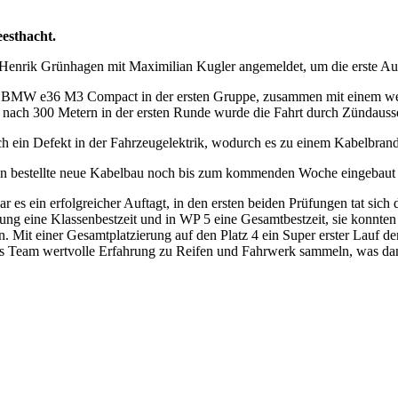
esthacht.
enrik Grünhagen mit Maximilian Kugler angemeldet, um die erste Au
m BMW e36 M3 Compact in der ersten Gruppe, zusammen mit einem wei
s nach 300 Metern in der ersten Runde wurde die Fahrt durch Zündauss
ich ein Defekt in der Fahrzeugelektrik, wodurch es zu einem Kabelbran
chon bestellte neue Kabelbau noch bis zum kommenden Woche eingebau
 es ein erfolgreicher Auftagt, in den ersten beiden Prüfungen tat sic
üfung eine Klassenbestzeit und in WP 5 eine Gesamtbestzeit, sie konnt
. Mit einer Gesamtplatzierung auf den Platz 4 ein Super erster Lauf de
eam wertvolle Erfahrung zu Reifen und Fahrwerk sammeln, was dann