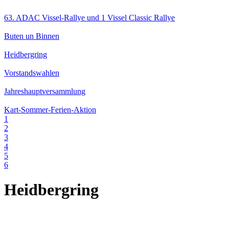
63. ADAC Vissel-Rallye und 1 Vissel Classic Rallye
Buten un Binnen
Heidbergring
Vorstandswahlen
Jahreshauptversammlung
Kart-Sommer-Ferien-Aktion
1
2
3
4
5
6
Heidbergring