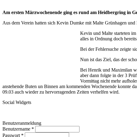
Am ersten Märzwochenende ging es rund am Heidbergring in Ge
Aus dem Verein hatten sich Kevin Dumke mit Malte Grünhagen und H
Kevin und Malte starteten i
alles in Ordnung doch bereit
Bei der Fehlersuche zeigte s
Nun ist das Ziel, das der s
Bei Henrik und Maximilan war
aber dann folgte in der 3 Pr
Vormittag nicht mehr aufholen
anstehende Buten un Binnen am kommenden Wochenende konnte das T
09.03 auch wieder zu hervorragenden Zeiten verhelfen wird.
Social Widgets
Benutzeranmeldung
Benutzername
*
Passwort
*